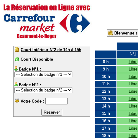
Bienvenue
su
Court Intérieur N°2 de 14h à 15h
N°1
Court Disponible
8 h
Libre
Badge N°1 :
9 h
Libre
10 h
Libre
11 h
Libre
Badge N°2 :
12 h
Libre
13 h
Libre
Votre Code :
14 h
Libre
15 h
Libre
16 h
Libre
17 h
Libre
18 h
Libre