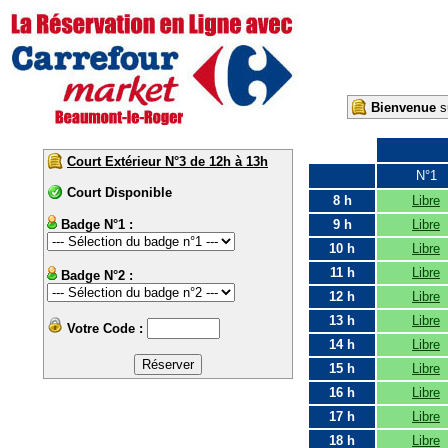
Bienvenue
su
Court Extérieur N°3 de 12h à 13h
N°1
Court Disponible
8 h
Libre
Badge N°1 :
9 h
Libre
10 h
Libre
11 h
Libre
Badge N°2 :
12 h
Libre
13 h
Libre
Votre Code :
14 h
Libre
15 h
Libre
16 h
Libre
17 h
Libre
18 h
Libre