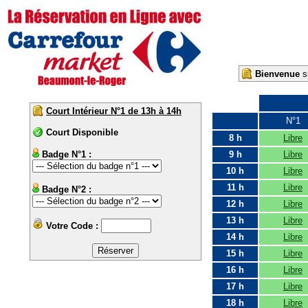
Bienvenue
su
Court Intérieur N°1 de 13h à 14h
N°1
Court Disponible
8 h
Libre
Badge N°1 :
9 h
Libre
10 h
Libre
11 h
Libre
Badge N°2 :
12 h
Libre
13 h
Libre
Votre Code :
14 h
Libre
15 h
Libre
16 h
Libre
17 h
Libre
18 h
Libre