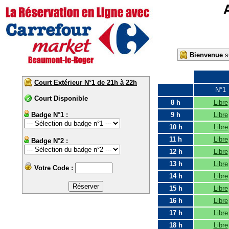
Bienvenue
su
Court Extérieur N°1 de 21h à 22h
N°1
Court Disponible
8 h
Libre
Badge N°1 :
9 h
Libre
10 h
Libre
11 h
Libre
Badge N°2 :
12 h
Libre
13 h
Libre
Votre Code :
14 h
Libre
15 h
Libre
16 h
Libre
17 h
Libre
18 h
Libre