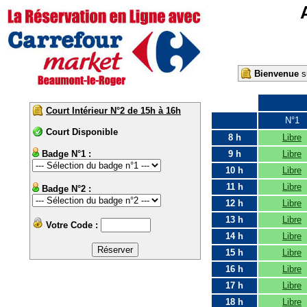
Bienvenue
su
Court Intérieur N°2 de 15h à 16h
N°1
Court Disponible
8 h
Libre
Badge N°1 :
9 h
Libre
10 h
Libre
11 h
Libre
Badge N°2 :
12 h
Libre
13 h
Libre
Votre Code :
14 h
Libre
15 h
Libre
16 h
Libre
17 h
Libre
18 h
Libre