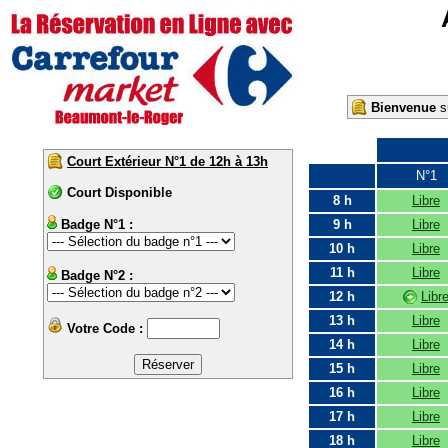
Bienvenue
su
Court Extérieur N°1 de 12h à 13h
N°1
Court Disponible
8 h
Libre
Badge N°1 :
9 h
Libre
10 h
Libre
11 h
Libre
Badge N°2 :
12 h
Libr
13 h
Libre
Votre Code :
14 h
Libre
15 h
Libre
16 h
Libre
17 h
Libre
18 h
Libre