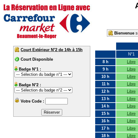
Bienvenue
su
Court Extérieur N°2 de 14h à 15h
N°1
Court Disponible
8 h
Libre
Badge N°1 :
9 h
Libre
10 h
Libre
11 h
Libre
Badge N°2 :
12 h
Libre
13 h
Libre
Votre Code :
14 h
Libre
15 h
Libre
16 h
Libre
17 h
Libre
18 h
Libre