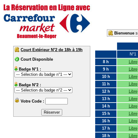
Bienvenue
su
Court Extérieur N°2 de 18h à 19h
N°1
Court Disponible
8 h
Libre
Badge N°1 :
9 h
Libre
10 h
Libre
11 h
Libre
Badge N°2 :
12 h
Libre
13 h
Libre
Votre Code :
14 h
Libre
15 h
Libre
16 h
Libre
17 h
Libre
18 h
Libre