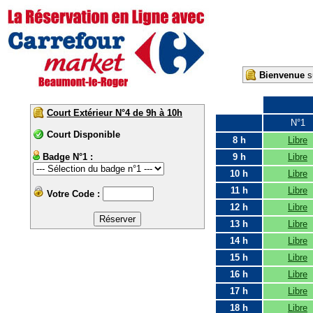
Bienvenue
su
Court Extérieur N°4 de 9h à 10h
N°1
Court Disponible
8 h
Libre
Badge N°1 :
9 h
Libre
10 h
Libre
11 h
Libre
Votre Code :
12 h
Libre
13 h
Libre
14 h
Libre
15 h
Libre
16 h
Libre
17 h
Libre
18 h
Libre