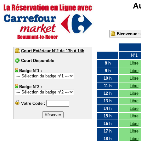
Au
Bienvenue
su
Court Extérieur N°2 de 13h à 14h
N°1
Court Disponible
8 h
Libre
Badge N°1 :
9 h
Libre
10 h
Libre
11 h
Libre
Badge N°2 :
12 h
Libre
13 h
Libre
Votre Code :
14 h
Libre
15 h
Libre
16 h
Libre
17 h
Libre
18 h
Libre