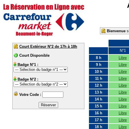
Bienvenue
su
Court Extérieur N°2 de 17h à 18h
N°1
Court Disponible
8 h
Libre
Badge N°1 :
9 h
Libre
10 h
Libre
11 h
Libre
Badge N°2 :
12 h
Libre
13 h
Libre
Votre Code :
14 h
Libre
15 h
Libre
16 h
Libre
17 h
Libre
18 h
Libre