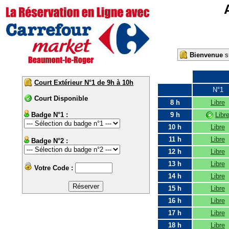
Bienvenue
su
Court Extérieur N°1 de 9h à 10h
N°1
Court Disponible
8 h
Libre
Badge N°1 :
9 h
Libr
10 h
Libre
11 h
Libre
Badge N°2 :
12 h
Libre
13 h
Libre
Votre Code :
14 h
Libre
15 h
Libre
16 h
Libre
17 h
Libre
18 h
Libre