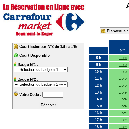
Bienvenue
su
Court Extérieur N°2 de 13h à 14h
N°1
Court Disponible
8 h
Libre
Badge N°1 :
9 h
Libre
10 h
Libre
11 h
Libre
Badge N°2 :
12 h
Libre
13 h
Libre
Votre Code :
14 h
Libre
15 h
Libre
16 h
Libre
17 h
Libre
18 h
Libre