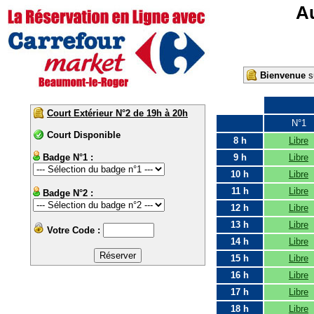
Au
Bienvenue
su
Court Extérieur N°2 de 19h à 20h
N°1
Court Disponible
8 h
Libre
Badge N°1 :
9 h
Libre
10 h
Libre
11 h
Libre
Badge N°2 :
12 h
Libre
13 h
Libre
Votre Code :
14 h
Libre
15 h
Libre
16 h
Libre
17 h
Libre
18 h
Libre