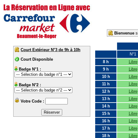
Bienvenue
su
Court Extérieur N°3 de 9h à 10h
N°1
Court Disponible
8 h
Libre
Badge N°1 :
9 h
Libre
10 h
Libre
11 h
Libre
Badge N°2 :
12 h
Libre
13 h
Libre
Votre Code :
14 h
Libre
15 h
Libre
16 h
Libre
17 h
Libre
18 h
Libre