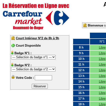
Bienvenue
su
Court Intérieur N°2 de 8h à 9h
N°1
Court Disponible
8 h
Libre
Badge N°1 :
9 h
Libre
10 h
Libre
11 h
Libre
Badge N°2 :
12 h
Libre
13 h
Libre
Votre Code :
14 h
Libre
15 h
Libre
16 h
Libre
17 h
Libre
18 h
Libre