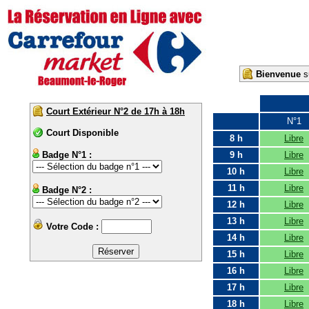
Bienvenue
su
Court Extérieur N°2 de 17h à 18h
N°1
Court Disponible
8 h
Libre
Badge N°1 :
9 h
Libre
10 h
Libre
11 h
Libre
Badge N°2 :
12 h
Libre
13 h
Libre
Votre Code :
14 h
Libre
15 h
Libre
16 h
Libre
17 h
Libre
18 h
Libre