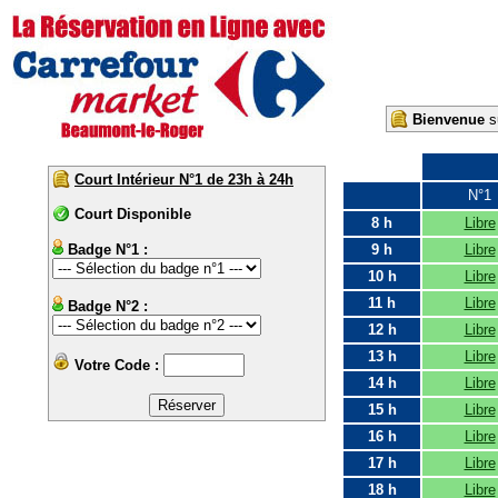
Bienvenue
su
Court Intérieur N°1 de 23h à 24h
N°1
Court Disponible
8 h
Libre
Badge N°1 :
9 h
Libre
10 h
Libre
11 h
Libre
Badge N°2 :
12 h
Libre
13 h
Libre
Votre Code :
14 h
Libre
15 h
Libre
16 h
Libre
17 h
Libre
18 h
Libre