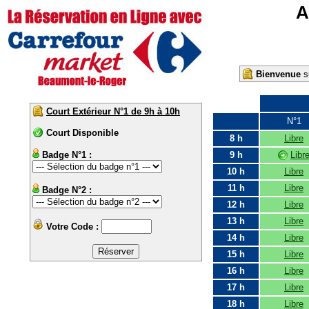
A
Bienvenue
su
Court Extérieur N°1 de 9h à 10h
N°1
Court Disponible
8 h
Libre
Badge N°1 :
9 h
Libr
10 h
Libre
11 h
Libre
Badge N°2 :
12 h
Libre
13 h
Libre
Votre Code :
14 h
Libre
15 h
Libre
16 h
Libre
17 h
Libre
18 h
Libre