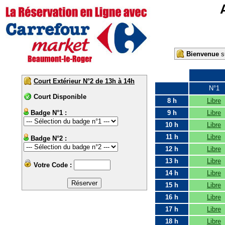
Bienvenue
su
Court Extérieur N°2 de 13h à 14h
N°1
Court Disponible
8 h
Libre
Badge N°1 :
9 h
Libre
10 h
Libre
11 h
Libre
Badge N°2 :
12 h
Libre
13 h
Libre
Votre Code :
14 h
Libre
15 h
Libre
16 h
Libre
17 h
Libre
18 h
Libre