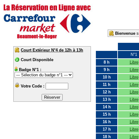
Bienvenue
su
Court Extérieur N°4 de 12h à 13h
N°1
Court Disponible
8 h
Libre
Badge N°1 :
9 h
Libre
10 h
Libre
11 h
Libre
Votre Code :
12 h
Libre
13 h
Libre
14 h
Libre
15 h
Libre
16 h
Libre
17 h
Libre
18 h
Libre