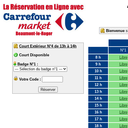
Bienvenue
su
Court Extérieur N°4 de 13h à 14h
N°1
Court Disponible
8 h
Libre
Badge N°1 :
9 h
Libre
10 h
Libre
11 h
Libre
Votre Code :
12 h
Libre
13 h
Libre
14 h
Libre
15 h
Libre
16 h
Libre
17 h
Libre
18 h
Libre