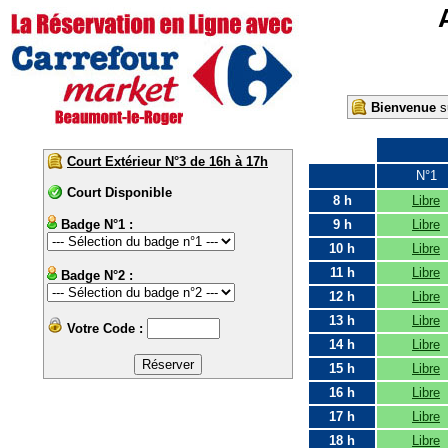
Bienvenue
su
Court Extérieur N°3 de 16h à 17h
N°1
Court Disponible
8 h
Libre
Badge N°1 :
9 h
Libre
10 h
Libre
11 h
Libre
Badge N°2 :
12 h
Libre
13 h
Libre
Votre Code :
14 h
Libre
15 h
Libre
16 h
Libre
17 h
Libre
18 h
Libre