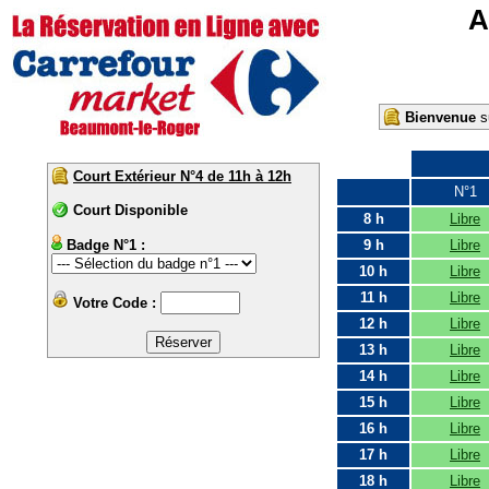
A
Bienvenue
su
Court Extérieur N°4 de 11h à 12h
N°1
Court Disponible
8 h
Libre
Badge N°1 :
9 h
Libre
10 h
Libre
11 h
Libre
Votre Code :
12 h
Libre
13 h
Libre
14 h
Libre
15 h
Libre
16 h
Libre
17 h
Libre
18 h
Libre