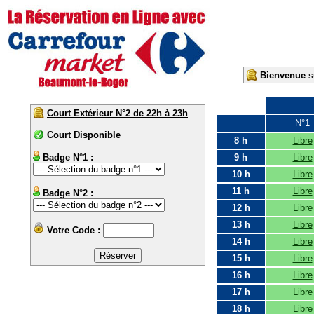
Bienvenue
su
Court Extérieur N°2 de 22h à 23h
N°1
Court Disponible
8 h
Libre
Badge N°1 :
9 h
Libre
10 h
Libre
11 h
Libre
Badge N°2 :
12 h
Libre
13 h
Libre
Votre Code :
14 h
Libre
15 h
Libre
16 h
Libre
17 h
Libre
18 h
Libre