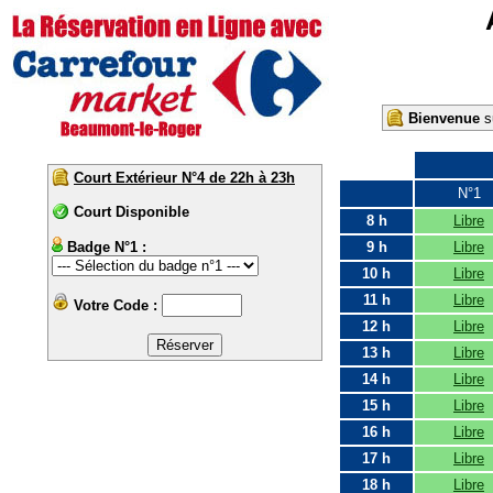
Bienvenue
su
Court Extérieur N°4 de 22h à 23h
N°1
Court Disponible
8 h
Libre
Badge N°1 :
9 h
Libre
10 h
Libre
11 h
Libre
Votre Code :
12 h
Libre
13 h
Libre
14 h
Libre
15 h
Libre
16 h
Libre
17 h
Libre
18 h
Libre