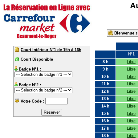
Au
Bienvenue
su
Court Intérieur N°1 de 15h à 16h
N°1
Court Disponible
8 h
Libre
Badge N°1 :
9 h
Libre
10 h
Libre
11 h
Libre
Badge N°2 :
12 h
Libre
13 h
Libre
Votre Code :
14 h
Libre
15 h
Libre
16 h
Libre
17 h
Libre
18 h
Libre