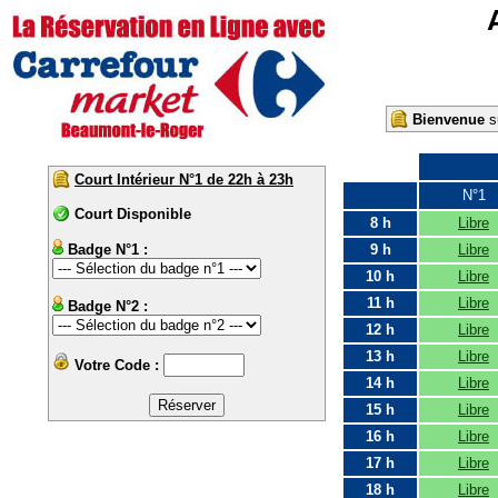
Bienvenue
su
Court Intérieur N°1 de 22h à 23h
N°1
Court Disponible
8 h
Libre
Badge N°1 :
9 h
Libre
10 h
Libre
11 h
Libre
Badge N°2 :
12 h
Libre
13 h
Libre
Votre Code :
14 h
Libre
15 h
Libre
16 h
Libre
17 h
Libre
18 h
Libre