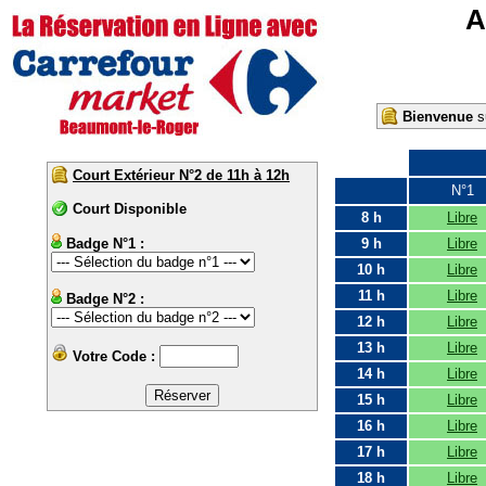
A
Bienvenue
su
Court Extérieur N°2 de 11h à 12h
N°1
Court Disponible
8 h
Libre
Badge N°1 :
9 h
Libre
10 h
Libre
11 h
Libre
Badge N°2 :
12 h
Libre
13 h
Libre
Votre Code :
14 h
Libre
15 h
Libre
16 h
Libre
17 h
Libre
18 h
Libre