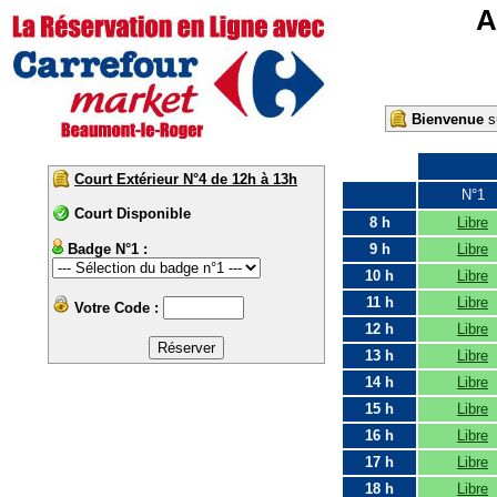
A
Bienvenue
su
Court Extérieur N°4 de 12h à 13h
N°1
Court Disponible
8 h
Libre
Badge N°1 :
9 h
Libre
10 h
Libre
11 h
Libre
Votre Code :
12 h
Libre
13 h
Libre
14 h
Libre
15 h
Libre
16 h
Libre
17 h
Libre
18 h
Libre