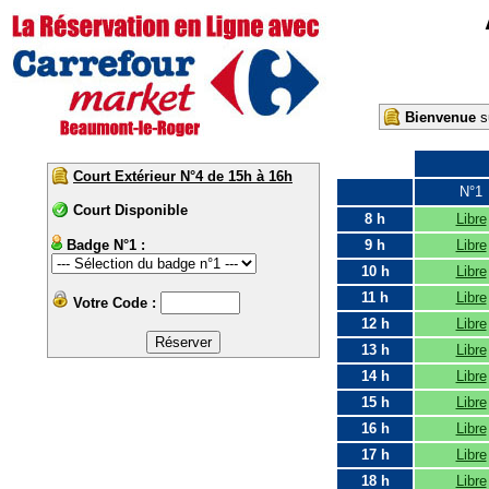
Bienvenue
su
Court Extérieur N°4 de 15h à 16h
N°1
Court Disponible
8 h
Libre
Badge N°1 :
9 h
Libre
10 h
Libre
11 h
Libre
Votre Code :
12 h
Libre
13 h
Libre
14 h
Libre
15 h
Libre
16 h
Libre
17 h
Libre
18 h
Libre