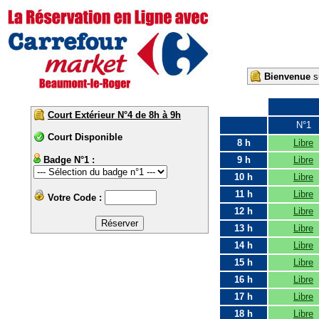
Bienvenue
su
Court Extérieur N°4 de 8h à 9h
N°1
Court Disponible
8 h
Libre
Badge N°1 :
9 h
Libre
10 h
Libre
11 h
Libre
Votre Code :
12 h
Libre
13 h
Libre
14 h
Libre
15 h
Libre
16 h
Libre
17 h
Libre
18 h
Libre