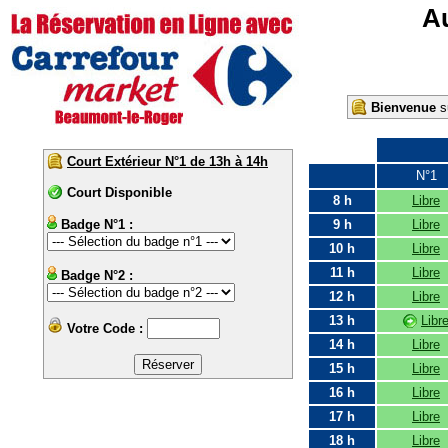
Au
Bienvenue
su
Court Extérieur N°1 de 13h à 14h
N°1
Court Disponible
8 h
Libre
Badge N°1 :
9 h
Libre
10 h
Libre
11 h
Libre
Badge N°2 :
12 h
Libre
13 h
Libr
Votre Code :
14 h
Libre
15 h
Libre
16 h
Libre
17 h
Libre
18 h
Libre