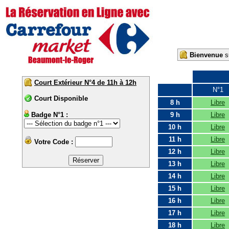
Bienvenue
su
Court Extérieur N°4 de 11h à 12h
N°1
Court Disponible
8 h
Libre
Badge N°1 :
9 h
Libre
10 h
Libre
11 h
Libre
Votre Code :
12 h
Libre
13 h
Libre
14 h
Libre
15 h
Libre
16 h
Libre
17 h
Libre
18 h
Libre