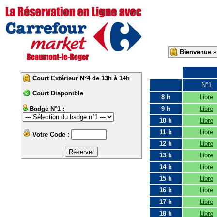
Bienvenue
su
Court Extérieur N°4 de 13h à 14h
N°1
Court Disponible
8 h
Libre
Badge N°1 :
9 h
Libre
10 h
Libre
11 h
Libre
Votre Code :
12 h
Libre
13 h
Libre
14 h
Libre
15 h
Libre
16 h
Libre
17 h
Libre
18 h
Libre