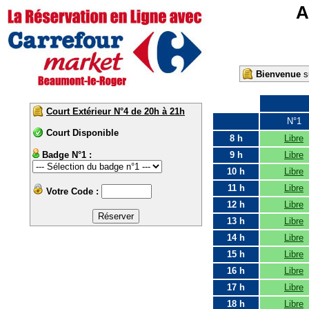
A
Bienvenue
su
Court Extérieur N°4 de 20h à 21h
N°1
Court Disponible
8 h
Libre
Badge N°1 :
9 h
Libre
10 h
Libre
11 h
Libre
Votre Code :
12 h
Libre
13 h
Libre
14 h
Libre
15 h
Libre
16 h
Libre
17 h
Libre
18 h
Libre