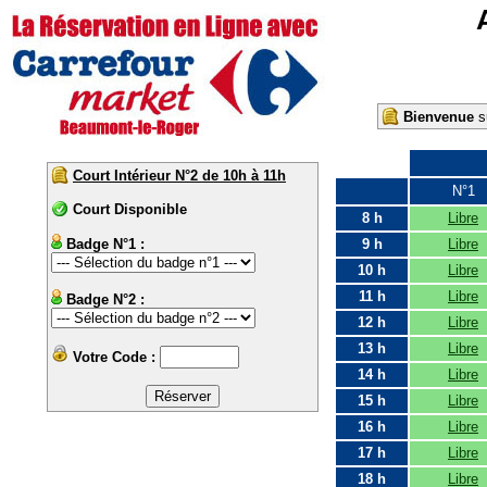
Bienvenue
su
Court Intérieur N°2 de 10h à 11h
N°1
Court Disponible
8 h
Libre
Badge N°1 :
9 h
Libre
10 h
Libre
11 h
Libre
Badge N°2 :
12 h
Libre
13 h
Libre
Votre Code :
14 h
Libre
15 h
Libre
16 h
Libre
17 h
Libre
18 h
Libre