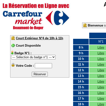
Bienvenue
su
Court Extérieur N°4 de 10h à 11h
N°1
Court Disponible
8 h
Libre
Badge N°1 :
9 h
Libre
10 h
Libre
11 h
Libre
Votre Code :
12 h
Libre
13 h
Libre
14 h
Libre
15 h
Libre
16 h
Libre
17 h
Libre
18 h
Libre