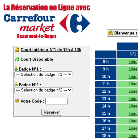
Bienvenue
su
Court Intérieur N°1 de 12h à 13h
N°1
Court Disponible
8 h
Libre
Badge N°1 :
9 h
Libre
10 h
Libre
11 h
Libre
Badge N°2 :
12 h
Libre
13 h
Libre
Votre Code :
14 h
Libre
15 h
Libre
16 h
Libre
17 h
Libre
18 h
Libre