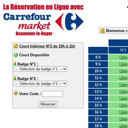
Bienvenue
su
Court Intérieur N°2 de 10h à 11h
N°1
Court Disponible
8 h
Libre
Badge N°1 :
9 h
Libre
10 h
Libre
11 h
Libre
Badge N°2 :
12 h
Libre
13 h
Libre
Votre Code :
14 h
Libre
15 h
Libre
16 h
Libre
17 h
Libre
18 h
Libre