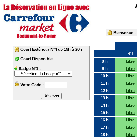
Bienvenue
su
Court Extérieur N°4 de 19h à 20h
N°1
Court Disponible
8 h
Libre
Badge N°1 :
9 h
Libre
10 h
Libre
11 h
Libre
Votre Code :
12 h
Libre
13 h
Libre
14 h
Libre
15 h
Libre
16 h
Libre
17 h
Libre
18 h
Libre