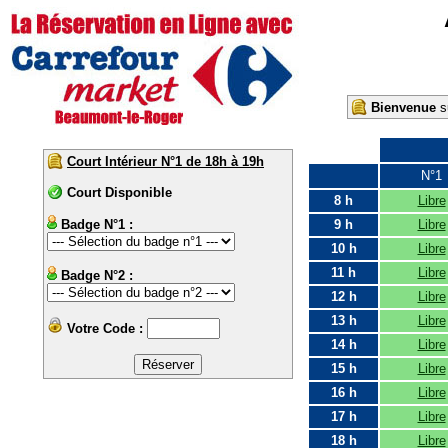
Bienvenue
su
Court Intérieur N°1 de 18h à 19h
N°1
Court Disponible
8 h
Libre
Badge N°1 :
9 h
Libre
10 h
Libre
11 h
Libre
Badge N°2 :
12 h
Libre
13 h
Libre
Votre Code :
14 h
Libre
15 h
Libre
16 h
Libre
17 h
Libre
18 h
Libre