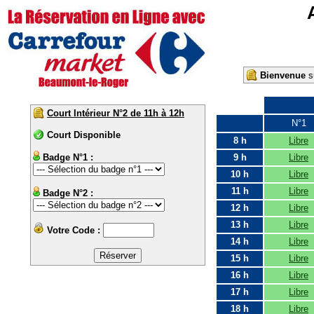
Bienvenue
su
Court Intérieur N°2 de 11h à 12h
N°1
Court Disponible
8 h
Libre
Badge N°1 :
9 h
Libre
10 h
Libre
11 h
Libre
Badge N°2 :
12 h
Libre
13 h
Libre
Votre Code :
14 h
Libre
15 h
Libre
16 h
Libre
17 h
Libre
18 h
Libre