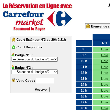
Bienvenue
su
Court Extérieur N°3 de 20h à 21h
N°1
Court Disponible
8 h
Libre
Badge N°1 :
9 h
Libre
10 h
Libre
11 h
Libre
Badge N°2 :
12 h
Libre
13 h
Libre
Votre Code :
14 h
Libre
15 h
Libre
16 h
Libre
17 h
Libre
18 h
Libre