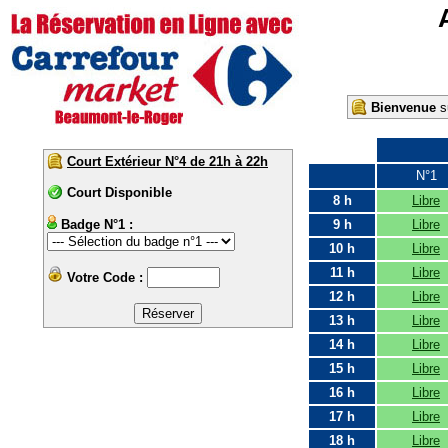
Bienvenue
su
Court Extérieur N°4 de 21h à 22h
N°1
Court Disponible
8 h
Libre
Badge N°1 :
9 h
Libre
10 h
Libre
11 h
Libre
Votre Code :
12 h
Libre
13 h
Libre
14 h
Libre
15 h
Libre
16 h
Libre
17 h
Libre
18 h
Libre