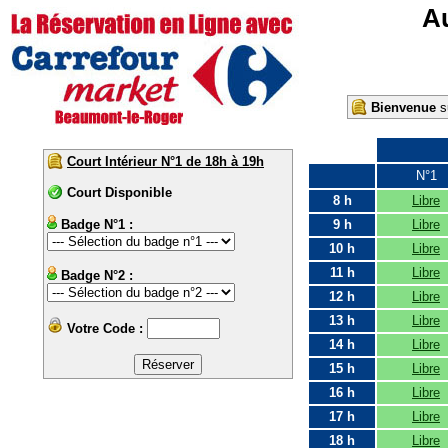
Au
Bienvenue
su
Court Intérieur N°1 de 18h à 19h
N°1
Court Disponible
8 h
Libre
Badge N°1 :
9 h
Libre
10 h
Libre
11 h
Libre
Badge N°2 :
12 h
Libre
13 h
Libre
Votre Code :
14 h
Libre
15 h
Libre
16 h
Libre
17 h
Libre
18 h
Libre