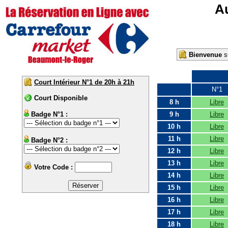
Au
Bienvenue
su
Court Intérieur N°1 de 20h à 21h
N°1
Court Disponible
8 h
Libre
Badge N°1 :
9 h
Libre
10 h
Libre
11 h
Libre
Badge N°2 :
12 h
Libre
13 h
Libre
Votre Code :
14 h
Libre
15 h
Libre
16 h
Libre
17 h
Libre
18 h
Libre