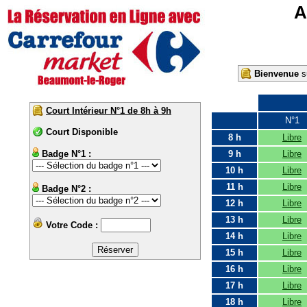
A
Bienvenue
su
Court Intérieur N°1 de 8h à 9h
N°1
Court Disponible
8 h
Libre
Badge N°1 :
9 h
Libre
10 h
Libre
11 h
Libre
Badge N°2 :
12 h
Libre
13 h
Libre
Votre Code :
14 h
Libre
15 h
Libre
16 h
Libre
17 h
Libre
18 h
Libre