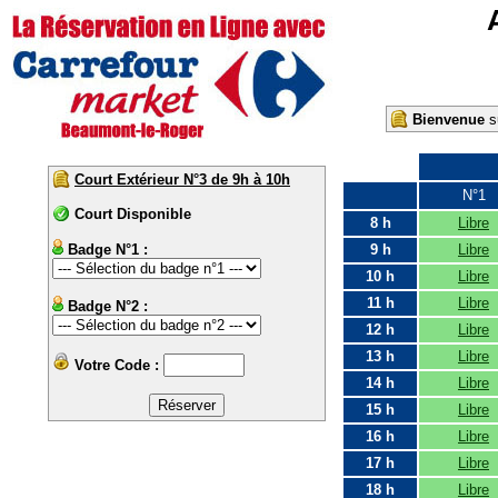
Bienvenue
su
Court Extérieur N°3 de 9h à 10h
N°1
Court Disponible
8 h
Libre
Badge N°1 :
9 h
Libre
10 h
Libre
11 h
Libre
Badge N°2 :
12 h
Libre
13 h
Libre
Votre Code :
14 h
Libre
15 h
Libre
16 h
Libre
17 h
Libre
18 h
Libre