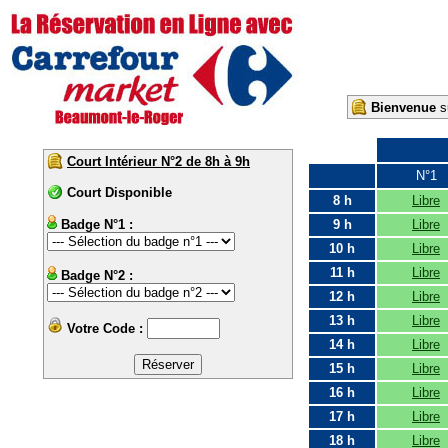
Bienvenue
su
Court Intérieur N°2 de 8h à 9h
N°1
Court Disponible
8 h
Libre
Badge N°1 :
9 h
Libre
10 h
Libre
11 h
Libre
Badge N°2 :
12 h
Libre
13 h
Libre
Votre Code :
14 h
Libre
15 h
Libre
16 h
Libre
17 h
Libre
18 h
Libre